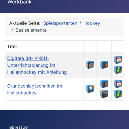
Werkbank
Aktuelle Seite:
Spielsportarten
Hockey
Basiselemente
Titel
Digitale 3d- KNSU-
Unterrichtsplanung im
Hallenhockey mit Anleitung
Grundschlagtechniken im
Hallenhockey
Impressum