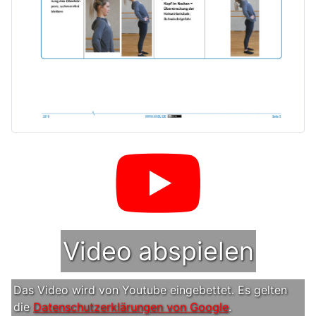
Video abspielen
Das Video wird von Youtube eingebettet. Es gelten
die
Datenschutzerklärungen von Google
.